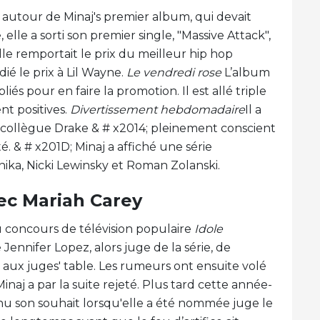
te autour de Minaj's premier album, qui devait
 elle a sorti son premier single, "Massive Attack",
elle remportait le prix du meilleur hip hop
ié le prix à Lil Wayne.
Le vendredi rose
L’album
iés pour en faire la promotion. Il est allé triple
nt positives.
Divertissement hebdomadaire
Il a
 collègue Drake & # x2014; pleinement conscient
é. & # x201D; Minaj a affiché une série
ika, Nicki Lewinsky et Roman Zolanski.
vec Mariah Carey
au concours de télévision populaire
Idole
Jennifer Lopez, alors juge de la série, de
e aux juges' table. Les rumeurs ont ensuite volé
naj a par la suite rejeté. Plus tard cette année-
u son souhait lorsqu'elle a été nommée juge le