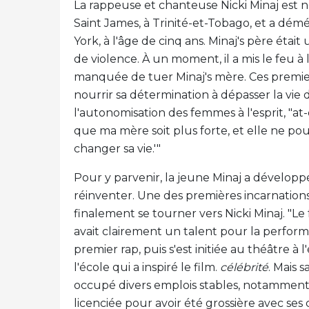
La rappeuse et chanteuse Nicki Minaj est 
Saint James, à Trinité-et-Tobago, et a dém
York, à l'âge de cinq ans. Minaj's père éta
de violence. À un moment, il a mis le feu à 
manquée de tuer Minaj's mère. Ces premier
nourrir sa détermination à dépasser la vie d
l'autonomisation des femmes à l'esprit, "at-
que ma mère soit plus forte, et elle ne pouvait
changer sa vie.'"
Pour y parvenir, la jeune Minaj a développ
réinventer. Une des premières incarnations
finalement se tourner vers Nicki Minaj. "Le 
avait clairement un talent pour la performa
premier rap, puis s'est initiée au théâtre à
l'école qui a inspiré le film.
célébrité
. Mais s
occupé divers emplois stables, notamment 
licenciée pour avoir été grossière avec ses c