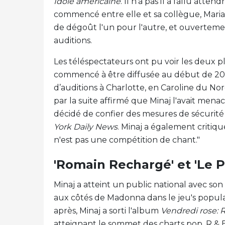
Idole américaine
. Il n'a pas'Il a fallu atte
commencé entre elle et sa collègue, Mari
de dégoût l'un pour l'autre, et ouverteme
auditions.
Les téléspectateurs ont pu voir les deux pl
commencé à être diffusée au début de 2013
d’auditions à Charlotte, en Caroline du Nord
par la suite affirmé que Minaj l'avait mena
décidé de confier des mesures de sécurit
York Daily News
. Minaj a également critiq
n'est pas une compétition de chant."
'Romain Rechargé' et 'Le P
Minaj a atteint un public national avec son
aux côtés de Madonna dans le jeu's popula
après, Minaj a sorti l'album
Vendredi rose:
atteignant le sommet des charts pop, R & B