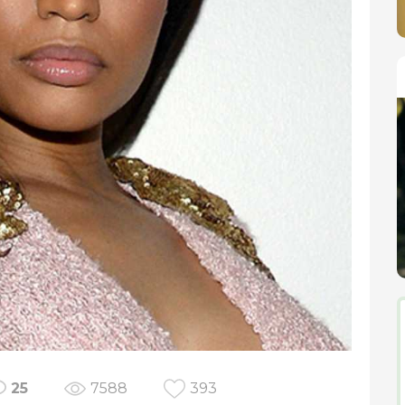
25
7588
393