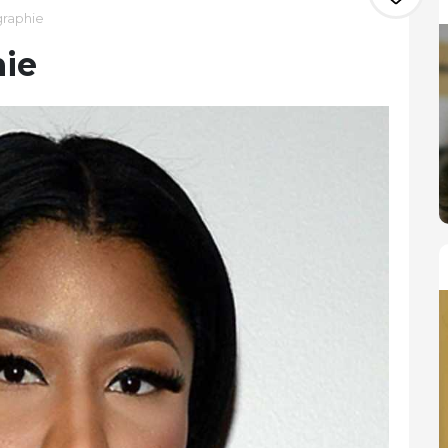
graphie
hie