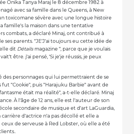
née Onika Tanya Maraj le 8 décembre 1982 à
énagé avec sa famille dans le Queens, à New
it un toxicomane sévère avec une longue histoire
la famille's la maison dans une tentative
s combats, a déclaré Minaj, ont contribué à
e ses parents. "JE'J'ai toujours eu cette idée de
elle dit
Détails
magazine ", parce que je voulais
't être. j'ai pensé, 'Si je'je réussis, je peux
é des personnages qui lui permettraient de se
 fut "Cookie", puis "Harajuku Barbie" avant de
fantasme était ma réalité", a-t-elle déclaré. Minaj
nce. À l'âge de 12 ans, elle est l'auteur de son
 l'école secondaire de musique et d'art LaGuardia,
a carrière d'actrice n'a pas décollé et elle a
ceux de serveuse à Red Lobster, où elle a été
lients..