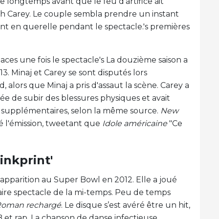
ndre longtemps avant que le feu d’artifice ait
ah Carey. Le couple sembla prendre un instant
nt en querelle pendant le spectacle.'s premières
aces une fois le spectacle's La douzième saison a
. Minaj et Carey se sont disputés lors
, alors que Minaj a pris d'assaut la scène. Carey a
cée de subir des blessures physiques et avait
é supplémentaires, selon la même source.
New
ué l'émission, tweetant que
Idole américaine
"Ce
inkprint'
 apparition au Super Bowl en 2012. Elle a joué
ire spectacle de la mi-temps. Peu de temps
 Roman rechargé
. Le disque s’est avéré être un hit,
 et rap. La chanson de danse infectieuse