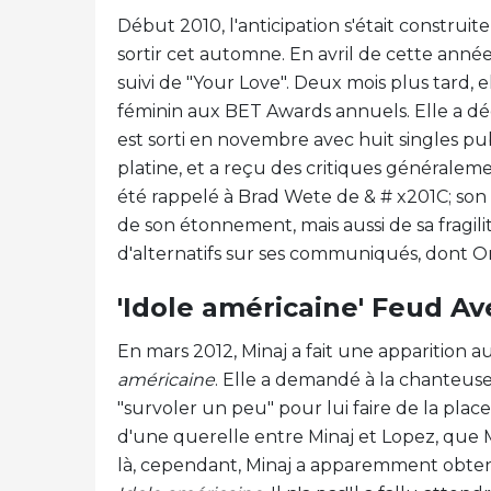
Début 2010, l'anticipation s'était construi
sortir cet automne. En avril de cette année,
suivi de "Your Love". Deux mois plus tard, 
féminin aux BET Awards annuels. Elle a déd
est sorti en novembre avec huit singles publ
platine, et a reçu des critiques généraleme
été rappelé à Brad Wete de & # x201C; son
de son étonnement, mais aussi de sa fragilit
d'alternatifs sur ses communiqués, dont On
'Idole américaine' Feud A
En mars 2012, Minaj a fait une apparition 
américaine
. Elle a demandé à la chanteuse 
"survoler un peu" pour lui faire de la plac
d'une querelle entre Minaj et Lopez, que Mi
là, cependant, Minaj a apparemment obten