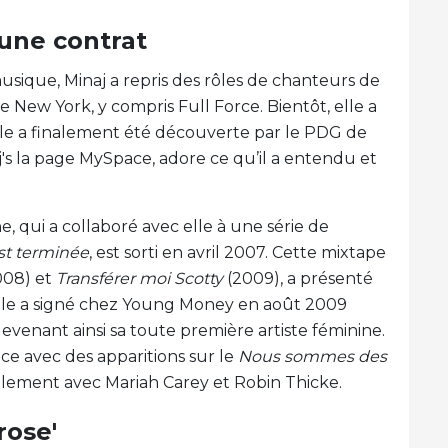
eune contrat
sique, Minaj a repris des rôles de chanteurs de
New York, y compris Full Force. Bientôt, elle a
lle a finalement été découverte par le PDG de
j's la page MySpace, adore ce qu’il a entendu et
, qui a collaboré avec elle à une série de
est terminée
, est sorti en avril 2007. Cette mixtape
008) et
Transférer moi Scotty
(2009), a présenté
 Elle a signé chez Young Money en août 2009
venant ainsi sa toute première artiste féminine.
nce avec des apparitions sur le
Nous sommes des
alement avec Mariah Carey et Robin Thicke.
rose'