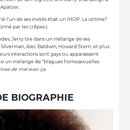
 Apatow..
é l'un de ses invités était un IHOP. La victime?
ionné par les crêpes.)
odes, Jerry tire dans un mélange de ses
h Silverman, Alec Baldwin, Howard Stern, et plus
eurs interactions sont gays ou apparaissent
uste un mélange de "blagues homosexuelles
hose de mal avec ça
.
DE BIOGRAPHIE