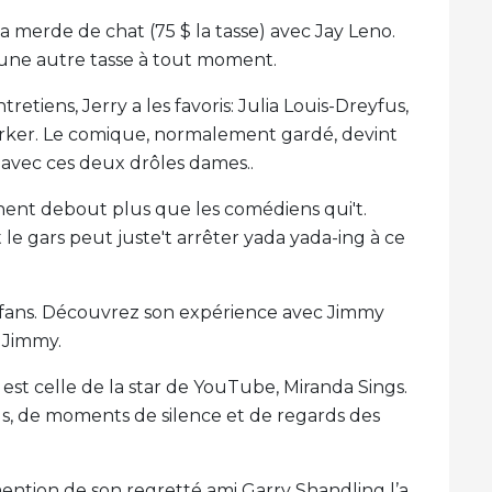
 la merde de chat (75 $ la tasse) avec Jay Leno.
s une autre tasse à tout moment.
retiens, Jerry a les favoris: Julia Louis-Dreyfus,
Parker. Le comique, normalement gardé, devint
 avec ces deux drôles dames..
nnent debout plus que les comédiens qui't.
le gars peut juste't arrêter yada yada-ing à ce
des fans. Découvrez son expérience avec Jimmy
c Jimmy.
 est celle de la star de YouTube, Miranda Sings.
s, de moments de silence et de regards des
ention de son regretté ami Garry Shandling l’a