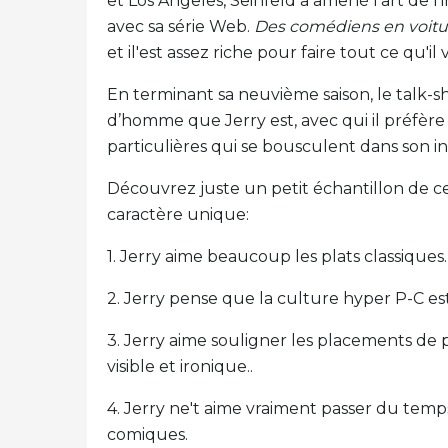
et Los Angeles, Seinfeld a amené l'art de 
avec sa série Web.
Des comédiens en voitu
et il'est assez riche pour faire tout ce qu'il 
En terminant sa neuvième saison, le talk-
d’homme que Jerry est, avec qui il préfère t
particulières qui se bousculent dans son 
Découvrez juste un petit échantillon de c
caractère unique:
1. Jerry aime beaucoup les plats classiques.
2. Jerry pense que la culture hyper P-C es
3. Jerry aime souligner les placements de
visible et ironique..
4. Jerry ne't aime vraiment passer du temp
comiques.