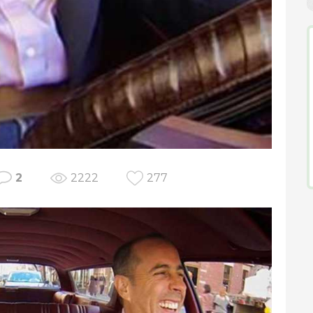
2
2222
277