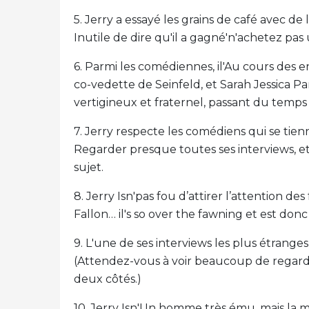
5. Jerry a essayé les grains de café avec de
Inutile de dire qu'il a gagné'n'achetez pa
6. Parmi les comédiennes, il'Au cours des ent
co-vedette de Seinfeld, et Sarah Jessica 
vertigineux et fraternel, passant du temps
7. Jerry respecte les comédiens qui se tie
Regarder presque toutes ses interviews, et 
sujet.
8. Jerry Isn'pas fou d’attirer l’attention 
Fallon… il's so over the fawning et est don
9. L'une de ses interviews les plus étranges
(Attendez-vous à voir beaucoup de regard
deux côtés.)
10. Jerry Isn'Un homme très ému, mais la m