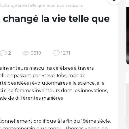
nt changé la vie telle que nous la connaissons
 changé la vie telle que
2
5819
1271
s inventeurs masculins célèbres à travers
ell, en passant par Steve Jobs, mais de
es idées révolutionnaires à la science, à la
ici cinq femmes inventeurs dont les innovations,
de de différentes manières..
onnellement prolifique à la fin du 19ème siècle.
 son contemporain plus connu, Thomas Edison, en