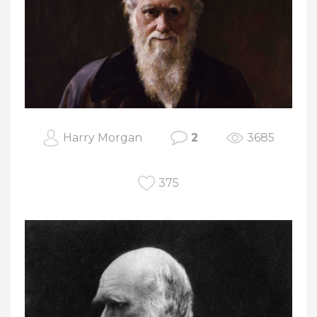
Harry Morgan
2
3685
375