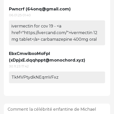
Pwncrf (
64onq@gmail.com
)
06.01.25 01:40
ivermectin for cov 19 - <a
href="https://ivercand.com/">ivermectin 12
mg tablet</a> carbamazepine 400mg oral
EbxCmwibxoMoFpl
(
xDpjxE.dqqhppt@monochord.xyz
)
30.11.23 17:42
TkMVPtydkNEqmVFxz
Comment la célébrité enfantine de Michael