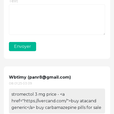
Text
Envoyer
Wbtimy (
panr8@gmail.com
)
08.01.25 03:09
stromectol 3 mg price - <a
href="https://ivercand.com/">buy atacand
generic</a> buy carbamazepine pills for sale