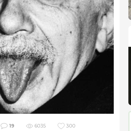
19
6035
300