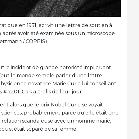
matique en 1951, écrivit une lettre de soutien à
ie après avoir été examinée sous un microscope
 Bettmann / CORBIS)
utre incident de grande notoriété impliquant
. Tout le monde semble parler d'une lettre
hysicienne novatrice Marie Curie lui conseillant
 # x201D; a.k.a. trolls de leur jour.
ient alors que le prix Nobel Curie se voyait
s sciences, probablement parce qu'elle était une
 relation scandaleuse avec un homme marié,
poque, était séparé de sa femme.