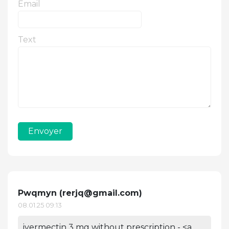
Email
Text
Envoyer
Pwqmyn (
rerjq@gmail.com
)
08.01.25 09:13
ivermectin 3 mg without prescription - <a