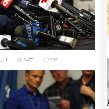
1
2473
292