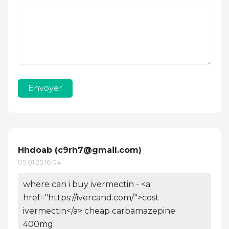
Envoyer
Hhdoab (
c9rh7@gmail.com
)
05.01.25 16:04
where can i buy ivermectin - <a
href="https://ivercand.com/">cost
ivermectin</a> cheap carbamazepine
400mg