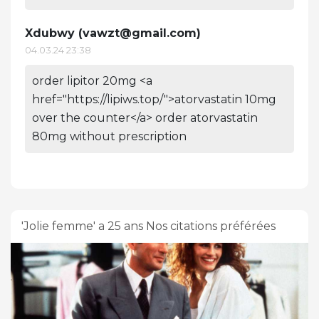
Xdubwy (
vawzt@gmail.com
)
04.03.24 23:38
order lipitor 20mg <a
href="https://lipiws.top/">atorvastatin 10mg
over the counter</a> order atorvastatin
80mg without prescription
'Jolie femme' a 25 ans Nos citations préférées