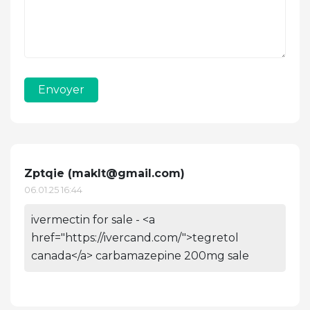
Envoyer
Zptqie (
maklt@gmail.com
)
06.01.25 16:44
ivermectin for sale - <a
href="https://ivercand.com/">tegretol
canada</a> carbamazepine 200mg sale