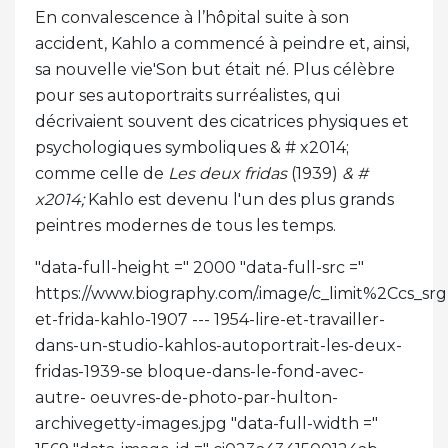
En convalescence à l’hôpital suite à son
accident, Kahlo a commencé à peindre et, ainsi,
sa nouvelle vie'Son but était né. Plus célèbre
pour ses autoportraits surréalistes, qui
décrivaient souvent des cicatrices physiques et
psychologiques symboliques & # x2014;
comme celle de
Les deux fridas
(1939)
& #
x2014;
Kahlo est devenu l'un des plus grands
peintres modernes de tous les temps.
"data-full-height =" 2000 "data-full-src ="
https://www.biography.com/.image/c_limit%2Cc
et-frida-kahlo-1907 --- 1954-lire-et-travailler-
dans-un-studio-kahlos-autoportrait-les-deux-
fridas-1939-se bloque-dans-le-fond-avec-
autre- oeuvres-de-photo-par-hulton-
archivegetty-images.jpg "data-full-width ="