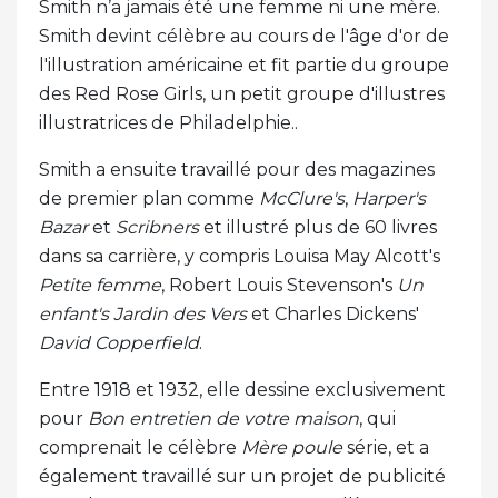
Smith n’a jamais été une femme ni une mère.
Smith devint célèbre au cours de l'âge d'or de
l'illustration américaine et fit partie du groupe
des Red Rose Girls, un petit groupe d'illustres
illustratrices de Philadelphie..
Smith a ensuite travaillé pour des magazines
de premier plan comme
McClure's
,
Harper's
Bazar
et
Scribners
et illustré plus de 60 livres
dans sa carrière, y compris Louisa May Alcott's
Petite femme
, Robert Louis Stevenson's
Un
enfant's Jardin des Vers
et Charles Dickens'
David Copperfield
.
Entre 1918 et 1932, elle dessine exclusivement
pour
Bon entretien de votre maison
, qui
comprenait le célèbre
Mère poule
série, et a
également travaillé sur un projet de publicité