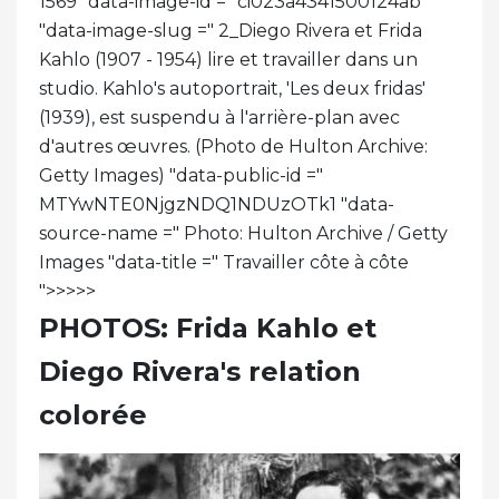
1569 "data-image-id =" ci023a4341500124ab
"data-image-slug =" 2_Diego Rivera et Frida
Kahlo (1907 - 1954) lire et travailler dans un
studio. Kahlo's autoportrait, 'Les deux fridas'
(1939), est suspendu à l'arrière-plan avec
d'autres œuvres. (Photo de Hulton Archive:
Getty Images) "data-public-id ="
MTYwNTE0NjgzNDQ1NDUzOTk1 "data-
source-name =" Photo: Hulton Archive / Getty
Images "data-title =" Travailler côte à côte
">>
>
>
>
PHOTOS: Frida Kahlo et
Diego Rivera's relation
colorée