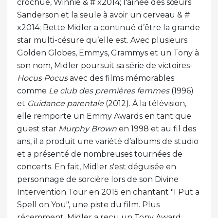
crochue, Winnie & # x2014; l'aînée des sœurs
Sanderson et la seule à avoir un cerveau & #
x2014; Bette Midler a continué d’être la grande
star multi-césure qu’elle est. Avec plusieurs
Golden Globes, Emmys, Grammys et un Tony à
son nom, Midler poursuit sa série de victoires-
Hocus Pocus
avec des films mémorables
comme
Le club des premières femmes
(1996)
et
Guidance parentale
(2012). À la télévision,
elle remporte un Emmy Awards en tant que
guest star
Murphy Brown
en 1998 et au fil des
ans, il a produit une variété d’albums de studio
et a présenté de nombreuses tournées de
concerts. En fait, Midler s'est déguisée en
personnage de sorcière lors de son Divine
Intervention Tour en 2015 en chantant "I Put a
Spell on You", une piste du film. Plus
récemment, Midler a reçu un Tony Award