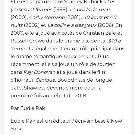
Elle est apparue dans Stanley Kubrick's
Les
yeux sont fermés
(1999),
Le poids de l'eau
(2000),
Corky Romano
(2001),
40 jours et 40
nuits
(2002) et
La colline a des yeux
(2006). En
2007, elle a joué aux côtés de Christian Bale et
Russell Crowe dans le drame occidental
3:10 à
Yuma
et a également eu un rôle principal dans
le drame romantique
Deux amants
. Plus
récemment, elle's a joué un rôle de soutien
dans
Ray Donovan
et a joué dans le film
d'horreur
Clinique
. Bouddhiste de longue
date, Shaw est devenue mère pour la
première fois au début de 2018..
Par Eudie Pak
Eudie Pak est un éditeur / écrivain basé à New
York..