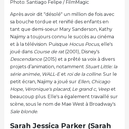
Photo: Santiago Felipe / FilmMagic
Après avoir dit "désolé" un million de fois avec
sa bouche tordue et reniflé des enfants en
tant que demi-soeur Mary Sanderson, Kathy
Najimy a toujours connu le succès au cinéma
et à la télévision. Puisque
Hocus Pocus
, elle's
joué dans
Course de rat
(2001), Disney's
Descendance
(2015) et a prêté sa voix à divers
projets d’animation, notamment
Stuart Little: la
série animée
,
WALL-E
et
roi de la colline
. Sur le
petit écran, Najimy a joué sur
Ellen
,
Chicago
Hope
,
Véronique's placard
,
Le grand c
,
Veep
et
beaucoup plus. Elle's a également travaillé sur
scène, sous le nom de Mae West à Broadway's
Sale blonde
.
Sarah Jessica Parker (Sarah