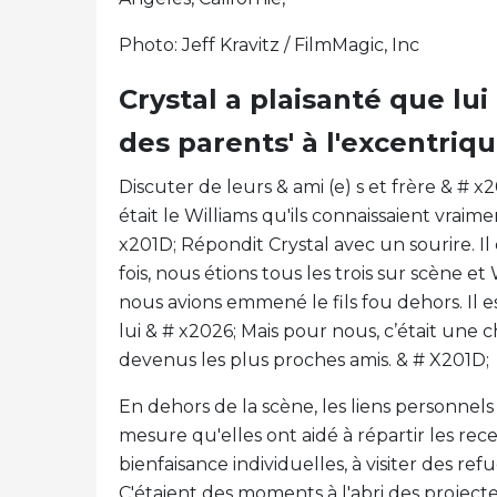
Photo: Jeff Kravitz / FilmMagic, Inc
Crystal a plaisanté que lu
des parents' à l'excentriq
Discuter de leurs & ami (e) s et frère & # x
était le Williams qu'ils connaissaient vraime
x201D; Répondit Crystal avec un sourire. Il
fois, nous étions tous les trois sur scène e
nous avions emmené le fils fou dehors. Il 
lui & # x2026; Mais pour nous, c’était une
devenus les plus proches amis. & # X201D;
En dehors de la scène, les liens personnels 
mesure qu'elles ont aidé à répartir les re
bienfaisance individuelles, à visiter des re
C'étaient des moments à l'abri des projecte