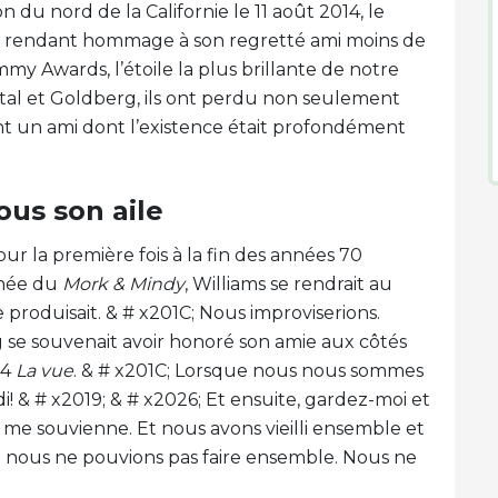
n du nord de la Californie le 11 août 2014, le
n rendant hommage à son regretté ami moins de
y Awards, l’étoile la plus brillante de notre
stal et Goldberg, ils ont perdu non seulement
 un ami dont l’existence était profondément
ous son aile
ur la première fois à la fin des années 70
nnée du
Mork & Mindy
, Williams se rendrait au
produisait. & # x201C; Nous improviserions.
g se souvenait avoir honoré son amie aux côtés
14
La vue
. & # x201C; Lorsque nous nous sommes
ndi! & # x2019; & # x2026; Et ensuite, gardez-moi et
 me souvienne. Et nous avons vieilli ensemble et
ue nous ne pouvions pas faire ensemble. Nous ne