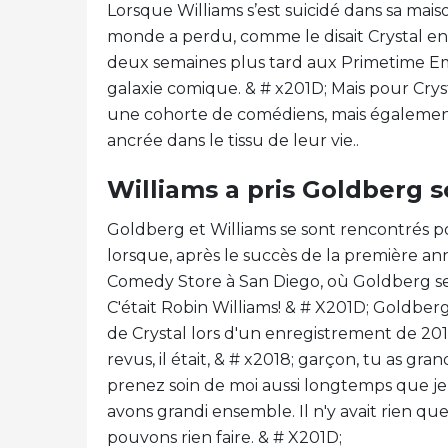
Lorsque Williams s’est suicidé dans sa maiso
monde a perdu, comme le disait Crystal e
deux semaines plus tard aux Primetime Emm
galaxie comique. & # x201D; Mais pour Cry
une cohorte de comédiens, mais également
ancrée dans le tissu de leur vie..
Williams a pris Goldberg s
Goldberg et Williams se sont rencontrés po
lorsque, après le succès de la première a
Comedy Store à San Diego, où Goldberg se 
C'était Robin Williams! & # X201D; Goldber
de Crystal lors d'un enregistrement de 20
revus, il était, & # x2018; garçon, tu as gra
prenez soin de moi aussi longtemps que je
avons grandi ensemble. Il n'y avait rien q
pouvons rien faire. & # X201D;