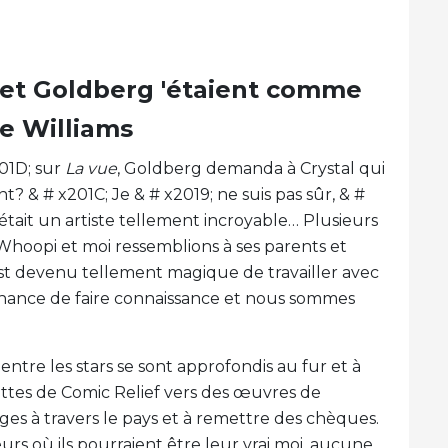
i et Goldberg 'étaient comme
ue Williams
201D; sur
La vue
, Goldberg demanda à Crystal qui
nt? & # x201C; Je & # x2019; ne suis pas sûr, & #
 était un artiste tellement incroyable… Plusieurs
t Whoopi et moi ressemblions à ses parents et
est devenu tellement magique de travailler avec
 chance de faire connaissance et nous sommes
entre les stars se sont approfondis au fur et à
cettes de Comic Relief vers des œuvres de
fuges à travers le pays et à remettre des chèques.
urs où ils pourraient être leur vrai moi, aucune