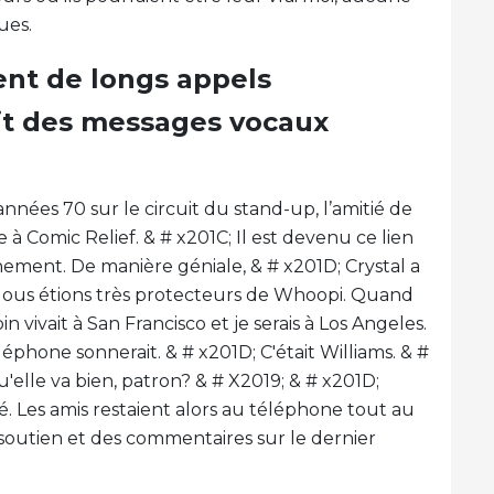
ues.
ent de longs appels
ait des messages vocaux
 années 70 sur le circuit du stand-up, l’amitié de
e à Comic Relief. & # x201C; Il est devenu ce lien
ment. De manière géniale, & # x201D; Crystal a
Nous étions très protecteurs de Whoopi. Quand
in vivait à San Francisco et je serais à Los Angeles.
éléphone sonnerait. & # x201D; C'était Williams. & #
elle va bien, patron? & # X2019; & # x201D;
. Les amis restaient alors au téléphone tout au
n soutien et des commentaires sur le dernier