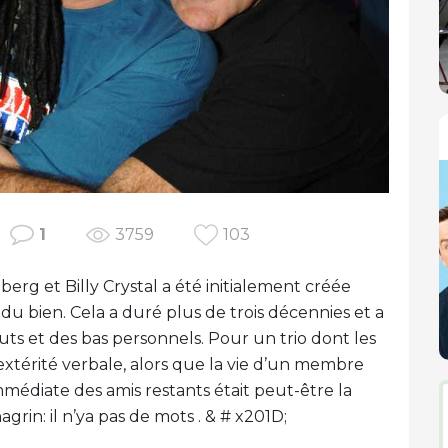
1
3759
103
erg et Billy Crystal a été initialement créée
e du bien. Cela a duré plus de trois décennies et a
uts et des bas personnels. Pour un trio dont les
extérité verbale, alors que la vie d’un membre
mmédiate des amis restants était peut-être la
in: il n’ya pas de mots . & # x201D;