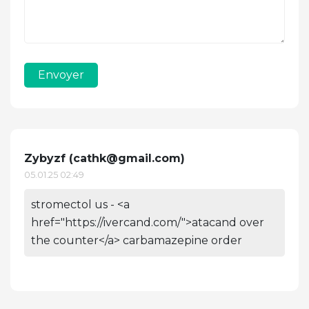
Envoyer
Zybyzf (
cathk@gmail.com
)
05.01.25 02:49
stromectol us - <a
href="https://ivercand.com/">atacand over
the counter</a> carbamazepine order