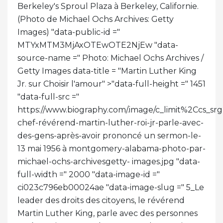
Berkeley's Sproul Plaza à Berkeley, Californie.
(Photo de Michael Ochs Archives: Getty
Images) "data-public-id ="
MTYxMTM3MjAxOTEwOTE2NjEw "data-
source-name =" Photo: Michael Ochs Archives /
Getty Images data-title = "Martin Luther King
Jr. sur Choisir l'amour" >
"data-full-height =" 1451
"data-full-src ="
https://www.biography.com/.image/c_limit%2Cc
chef-révérend-martin-luther-roi-jr-parle-avec-
des-gens-après-avoir prononcé un sermon-le-
13 mai 1956 à montgomery-alabama-photo-par-
michael-ochs-archivesgetty- images.jpg "data-
full-width =" 2000 "data-image-id ="
ci023c796eb00024ae "data-image-slug =" 5_Le
leader des droits des citoyens, le révérend
Martin Luther King, parle avec des personnes