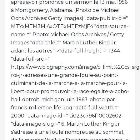
après avoir prononcé un sermon le 13 mai, 1956
à Montgomery, Alabama. (Photo de Michael
Ochs Archives: Getty Images) "data-public-id ="
MTYxMTM3MjAxOTExMTEzMjE4 "data-source-
name =" Photo: Michael Ochs Archives / Getty
Images "data-title =" Martin Luther King Jr.
aidant les autres " >
"data-full-height =" 1344
"data-full-src ="
https://www.biography.com/.image/c_limit%2Cc
roi-jr-adresses-une-grande-foule-au-point-
culminant-de-la-marche-a-la-marche-pour-la-
libert-pour-promouvoir-la-race-egalite-a-cobo-
hall-detroit-michigan juin-1963-photo-par-
francis-millerthe-life-.jpg "data-full-width ="
2000 "data-image-id =" ci023c796f10002602
"data-image-slug =" 6_Martin Luther King Jr
s'adresse à une foule nombreuse au sommet