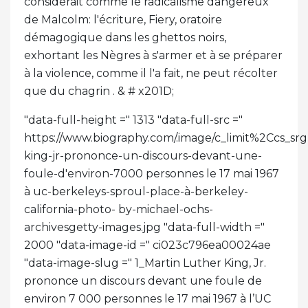
considérait comme le radicalisme dangereux
de Malcolm: l'écriture, Fiery, oratoire
démagogique dans les ghettos noirs,
exhortant les Nègres à s'armer et à se préparer
à la violence, comme il l'a fait, ne peut récolter
que du chagrin . & # x201D;
"data-full-height =" 1313 "data-full-src ="
https://www.biography.com/.image/c_limit%2Cc
king-jr-prononce-un-discours-devant-une-
foule-d'environ-7000 personnes le 17 mai 1967
à uc-berkeleys-sproul-place-à-berkeley-
california-photo- by-michael-ochs-
archivesgetty-images.jpg "data-full-width ="
2000 "data-image-id =" ci023c796ea00024ae
"data-image-slug =" 1_Martin Luther King, Jr.
prononce un discours devant une foule de
environ 7 000 personnes le 17 mai 1967 à l’UC