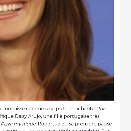
 la connaisse comme une pute attachante
Une
thique Daisy Arujo, une fille portugaise très
n
Pizza mystique
. Roberts a eu sa première pause