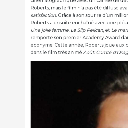
cinématographique avec un camée de de
Roberts, mais le film n’a pas été diffusé a
satisfaction
. Grâce à son sourire d’un milli
Roberts a ensuite enchaîné avec une plé
Une jolie femme
,
Le Slip Pelican
, et
Le mar
remporte son premier Academy Award dans l
éponyme. Cette année, Roberts joue aux côt
dans le film très animé
Août: Comté d'Osa