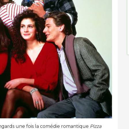
 ringards une fois la comédie romantique
Pizza