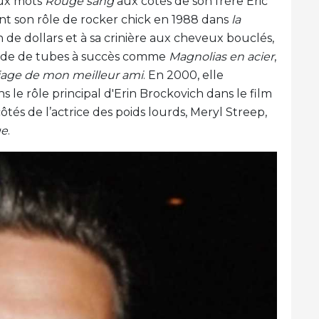
ux mots
Rouge sang
aux côtés de son frère Eric
vant son rôle de rocker chick en 1988 dans
la
on de dollars et à sa crinière aux cheveux bouclés,
iade de tubes à succès comme
Magnolias en acier
,
iage de mon meilleur ami
. En 2000, elle
e rôle principal d'Erin Brockovich dans le film
és de l’actrice des poids lourds, Meryl Streep,
ge
.