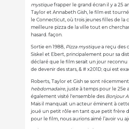
mystique
frapper le grand écran il y a 25 an
Taylor et Annabeth Gish, le film est tourné
le Connecticut, où trois jeunes filles de la c
meilleure pizza de la ville tout en cherc
hasard. façon.
Sortie en 1988,
Pizza mystique
a reçu des c
Siskel et Ebert, principalement pour sa dis
déclaré que le film serait un jour reconnu 
de devenir des stars, & # x201D; qui est e
Roberts, Taylor et Gish se sont récemmen
hebdomadaire
, juste à temps pour le 25e 
également visité l'ensemble des
Bonjour 
Mais il manquait un acteur éminent à cette
joué un petit rôle en tant que petit frère
pour le film, nous aurions aimé l’avoir vu a