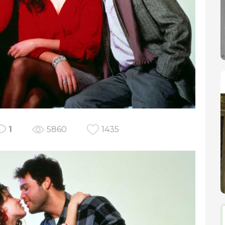
1
5860
1435