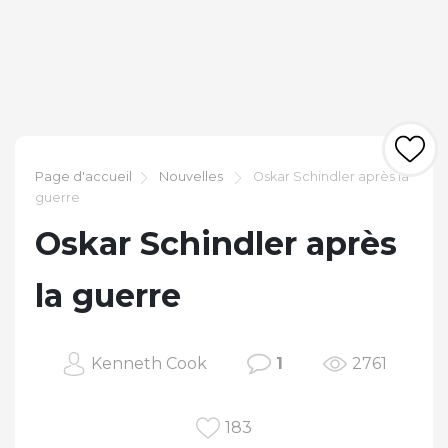
Page d'accueil
Nouvelles
Oskar Schindler après la
guerre
Oskar Schindler après
la guerre
Kenneth Cook
1
2761
183