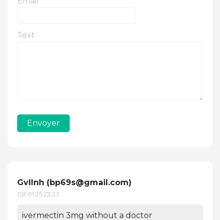
Email
Text
Envoyer
Gvllnh (
bp69s@gmail.com
)
08.01.25 22:23
ivermectin 3mg without a doctor