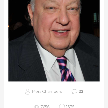
Piers Chambers
22
7656
1335