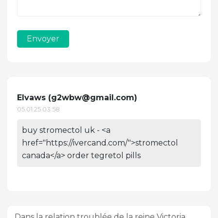
Envoyer
Elvaws (
g2wbw@gmail.com
)
05.01.25 03:58
buy stromectol uk - <a
href="https://ivercand.com/">stromectol
canada</a> order tegretol pills
Dans la relation troublée de la reine Victoria