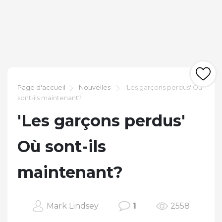
Page d'accueil
Nouvelles
'Les garçons perdus' Où
sont-ils maintenant?
'Les garçons perdus'
Où sont-ils
maintenant?
Mark Lindsey
1
2558