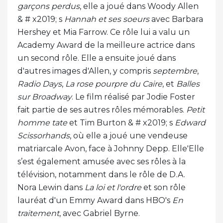
garçons perdus
, elle a joué dans Woody Allen
& # x2019; s
Hannah et ses soeurs
avec Barbara
Hershey et Mia Farrow. Ce rôle lui a valu un
Academy Award de la meilleure actrice dans
un second rôle. Elle a ensuite joué dans
d'autres images d'Allen, y compris
septembre
,
Radio Days
,
La rose pourpre du Caire
, et
Balles
sur Broadway
. Le film réalisé par Jodie Foster
fait partie de ses autres rôles mémorables.
Petit
homme tate
et Tim Burton & # x2019; s
Edward
Scissorhands
, où elle a joué une vendeuse
matriarcale Avon, face à Johnny Depp. Elle'Elle
s’est également amusée avec ses rôles à la
télévision, notamment dans le rôle de D.A.
Nora Lewin dans
La loi et l'ordre
et son rôle
lauréat d'un Emmy Award dans HBO's
En
traitement
, avec Gabriel Byrne.