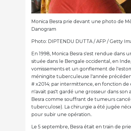
Monica Besra prie devant une photo de Mèr
Danogram
Photo: DIPTENDU DUTTA / AFP / Getty Im
En 1998, Monica Besra s'est rendue dans un
située dans le Bengale occidental, en Inde,
vomissements et un gonflement de l'estom
méningite tuberculeuse l'année précédent
# x2014; par intermittence, en fonction de
n'avait pas't gardé une grosseur dans son 
Besra comme souffrant de tumeurs cancéreu
tuberculose). La chirurgie a été jugée néce
pour subir une opération..
Le 5 septembre, Besra était en train de prie