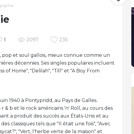
graphie
ie
1
2097
235
, pop et soul gallois, mieux connue comme un
nières décennies. Ses singles populaires incluent
s of Home", "Delilah", "Till" et "A Boy From
uin 1940 à Pontypridd, au Pays de Galles.
r & b et le rock américains 'n' Roll, au cours des
ant a produit des succès aux États-Unis et au
es classiques tels que "Il était une fois", "Avec
cat?", "Vert, l'herbe verte de la maison" et