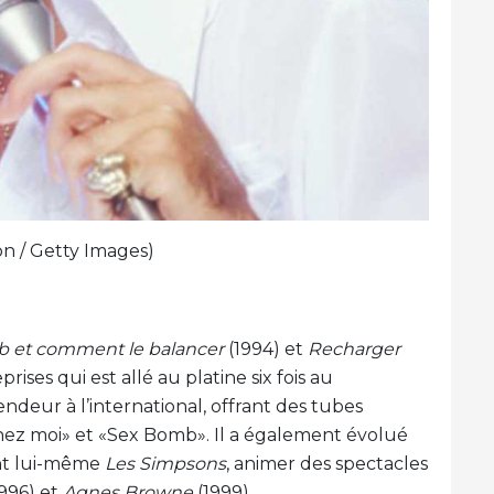
n / Getty Images)
b et comment le balancer
(1994) et
Recharger
rises qui est allé au platine six fois au
deur à l’international, offrant des tubes
ez moi» et «Sex Bomb». Il a également évolué
ant lui-même
Les Simpsons
, animer des spectacles
996) et
Agnes Browne
(1999).