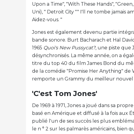
Upon a Time", "With These Hands", "Green,
Uni), " Detroit City "" I'll ne tombe jamais a
Aidez-vous. "
Jones est également devenu partie intégra
bande sonore. Burt Bacharach et Hal Davi
1965
Quoi's New Pussycat?
, une piste que 
désynchronisés. La même année, on a éga
titre du top 40 du film James Bond du m
de la comédie "Promise Her Anything" de 
remporte un Grammy du meilleur nouvel a
'C'est Tom Jones'
De 1969 à 1971, Jones a joué dans sa propre
basé en Amérique et diffusé à la fois aux 
publié l'un de ses succès les plus emblématiq
le n ° 2 sur les palmarès américains, bien 