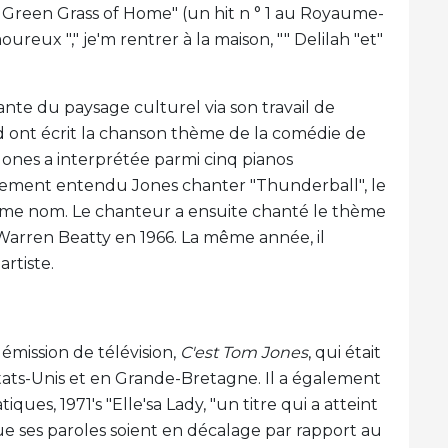
 Green Grass of Home" (un hit n ° 1 au Royaume-
moureux "," je'm rentrer à la maison, "" Delilah "et"
nte du paysage culturel via son travail de
d ont écrit la chanson thème de la comédie de
Jones a interprétée parmi cinq pianos
lement entendu Jones chanter "Thunderball", le
ême nom. Le chanteur a ensuite chanté le thème
Warren Beatty en 1966. La même année, il
rtiste.
 émission de télévision,
C'est Tom Jones
, qui était
États-Unis et en Grande-Bretagne. Il a également
ues, 1971's "Elle'sa Lady, "un titre qui a atteint
que ses paroles soient en décalage par rapport au