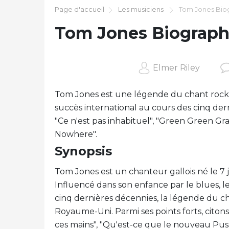
Page d'accueil
Les musiciens
Tom Jones Bio
Tom Jones Biograph
Elmer Riley
Tom Jones est une légende du chant rock
succès international au cours des cinq der
"Ce n'est pas inhabituel", "Green Green Gras
Nowhere".
Synopsis
Tom Jones est un chanteur gallois né le 7 j
Influencé dans son enfance par le blues, le 
cinq dernières décennies, la légende du ch
Royaume-Uni. Parmi ses points forts, citons d
ces mains", "Qu'est-ce que le nouveau Pussy