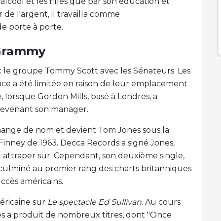
'alcool et les filles que par son éducation et
r de l'argent, il travailla comme
e porte à porte.
 Grammy
 le groupe Tommy Scott avec les Sénateurs. Les
ance a été limitée en raison de leur emplacement
, lorsque Gordon Mills, basé à Londres, a
devenant son manager..
 change de nom et devient Tom Jones sous la
t Finney de 1963. Decca Records a signé Jones,
,'t attraper sur. Cependant, son deuxième single,
 a culminé au premier rang des charts britanniques
uccès américains.
éricaine sur
Le spectacle Ed Sullivan
. Au cours
es a produit de nombreux titres, dont "Once