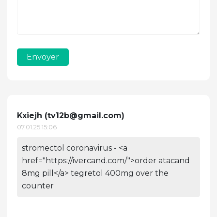
Envoyer
Kxiejh (
tv12b@gmail.com
)
07.01.25 15:06
stromectol coronavirus - <a
href="https://ivercand.com/">order atacand
8mg pill</a> tegretol 400mg over the
counter