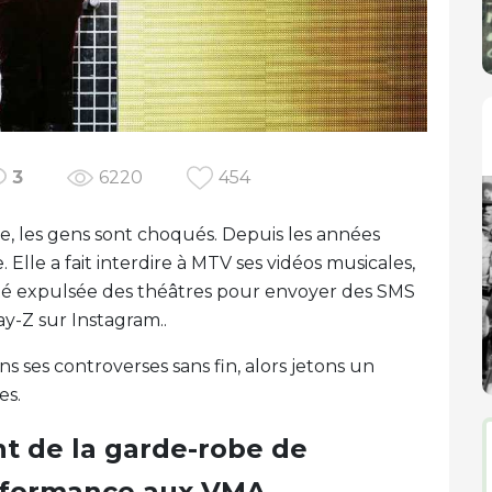
3
6220
454
te, les gens sont choqués. Depuis les années
 Elle a fait interdire à MTV ses vidéos musicales,
été expulsée des théâtres pour envoyer des SMS
y-Z sur Instagram..
s ses controverses sans fin, alors jetons un
es.
t de la garde-robe de
rformance aux VMA