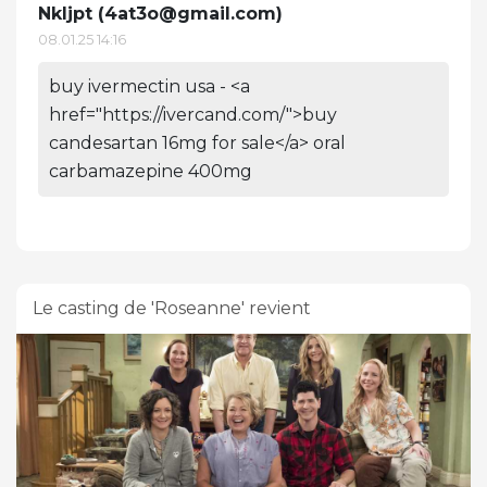
Nkljpt (
4at3o@gmail.com
)
08.01.25 14:16
buy ivermectin usa - <a
href="https://ivercand.com/">buy
candesartan 16mg for sale</a> oral
carbamazepine 400mg
Le casting de 'Roseanne' revient