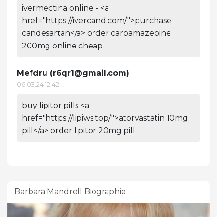
ivermectina online - <a
href="https://ivercand.com/">purchase
candesartan</a> order carbamazepine
200mg online cheap
Mefdru (
r6qr1@gmail.com
)
06.03.24 12:42
buy lipitor pills <a
href="https://lipiws.top/">atorvastatin 10mg
pill</a> order lipitor 20mg pill
Barbara Mandrell Biographie