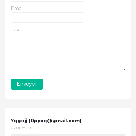
Email
Text
Envoyer
Yqgojj (
0ppxq@gmail.com
)
07.01.25 20:32