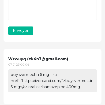
Envoyer
Wzwuyq (
ek4n7@gmail.com
)
07.01.25 00:04
buy ivermectin 6 mg - <a
href="https://ivercand.com/">buy ivermectin
3 mg</a> oral carbamazepine 400mg