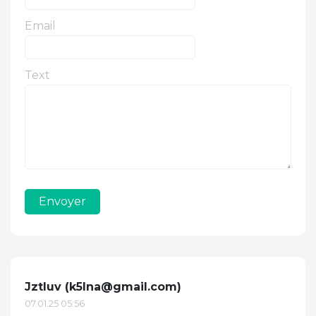
Email
Text
Envoyer
Jztluv (
k5lna@gmail.com
)
07.01.25 05:56