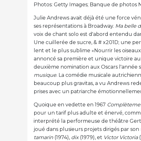
Photos: Getty Images; Banque de photos 
Julie Andrews avait déjà été une force vénér
ses représentations à Broadway.
Ma belle 
voix de chant solo est d'abord entendu d
Une cuillerée de sucre, & # x201D; une p
lent et le plus sublime «Nourrir les oisea
annoncé sa première et unique victoire a
deuxième nomination aux Oscars l'année s
musique
. La comédie musicale autrichienn
beaucoup plus gravitas, a vu Andrews red
prises avec un patriarche émotionnelleme
Quoique en vedette en 1967
Complètemen
pour un tarif plus adulte et énervé, comm
interprété la performeuse de théâtre Gert
joué dans plusieurs projets dirigés par s
tamarin
(1974),
dix
(1979), et
Victor Victoria
(