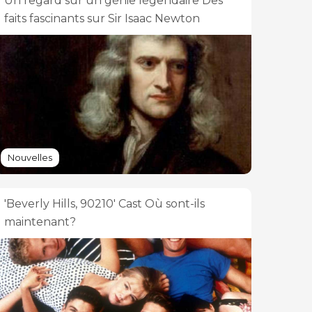
Un regard sur un génie légendaire Des
faits fascinants sur Sir Isaac Newton
Nouvelles
'Beverly Hills, 90210' Cast Où sont-ils
maintenant?