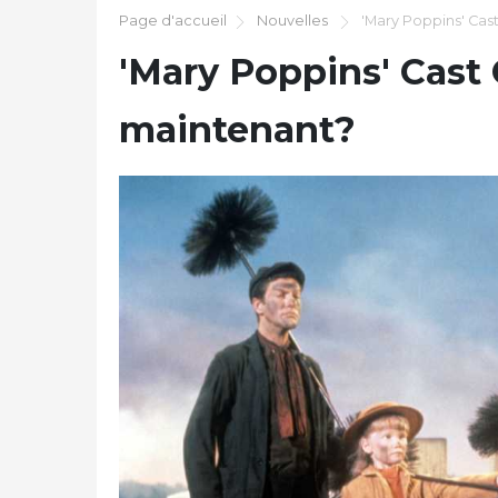
Page d'accueil
Nouvelles
'Mary Poppins' Cast
'Mary Poppins' Cast 
maintenant?