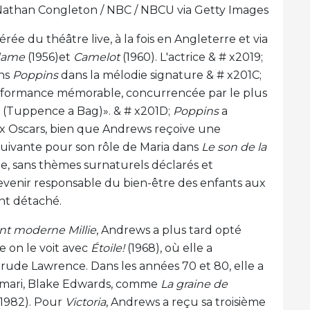
Nathan Congleton / NBC / NBCU via Getty Images
ée du théâtre live, à la fois en Angleterre et via
dame
(1956)et
Camelot
(1960). L'actrice & # x2019;
ans
Poppins
dans la mélodie signature & # x201C;
erformance mémorable, concurrencée par le plus
ux (Tuppence a Bag)». & # x201D;
Poppins
a
ux Oscars, bien que Andrews reçoive une
uivante pour son rôle de Maria dans
Le son de la
e, sans thèmes surnaturels déclarés et
evenir responsable du bien-être des enfants aux
nt détaché.
t moderne Millie
, Andrews a plus tard opté
e on le voit avec
Étoile!
(1968), où elle a
rude Lawrence. Dans les années 70 et 80, elle a
on mari, Blake Edwards, comme
La graine de
1982). Pour
Victoria
, Andrews a reçu sa troisième