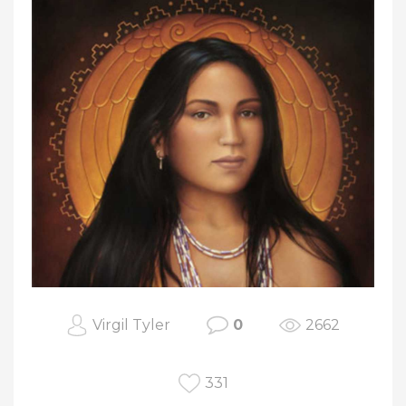
Virgil Tyler
0
2662
331