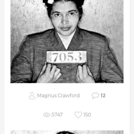
Magnus Crawford
12
5747
150