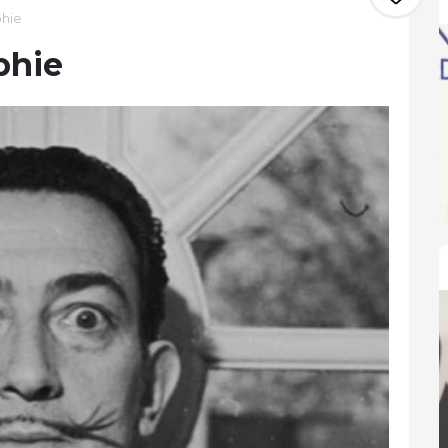
phie
phie