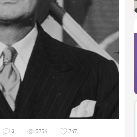
2
5754
747