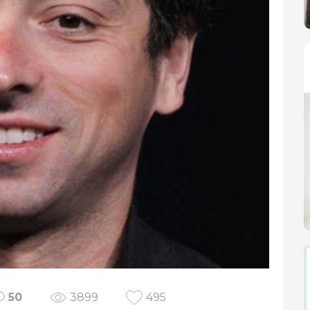
50
3899
495