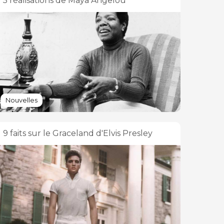
5 réalisations de Maya Angelou
Nouvelles
9 faits sur le Graceland d'Elvis Presley