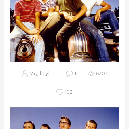
Virgil Tyler
1
6203
102