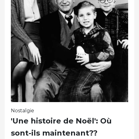
Nostalgie
'Une histoire de Noël': Où
sont-ils maintenant??