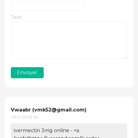
Text
Envoyer
Vwaabr (
vmk52@gmail.com
)
09.01.25 06:34
ivermectin 3mg online - <a