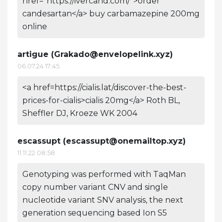
href="https://ivercand.com/">order
candesartan</a> buy carbamazepine 200mg
online
artigue (
Grakado@envelopelink.xyz
)
06.07.24 17:45
<a href=https://cialis.lat/discover-the-best-
prices-for-cialis>cialis 20mg</a> Roth BL,
Sheffler DJ, Kroeze WK 2004
escassupt (
escassupt@onemailtop.xyz
)
11.11.22 08:58
Genotyping was performed with TaqMan
copy number variant CNV and single
nucleotide variant SNV analysis, the next
generation sequencing based Ion S5