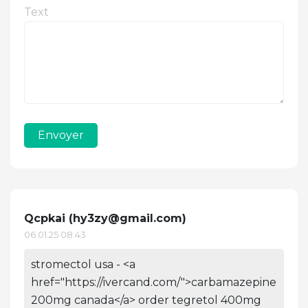
Text
Envoyer
Qcpkai (
hy3zy@gmail.com
)
06.01.25 08:43
stromectol usa - <a
href="https://ivercand.com/">carbamazepine
200mg canada</a> order tegretol 400mg