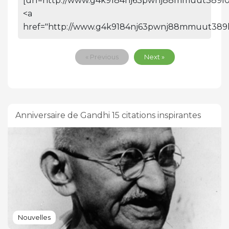
[url=http://www.g4k9184nj63pwnj88mmuut389l0m
<a
href="http://www.g4k9184nj63pwnj88mmuut389l0
« Previous
Next »
Anniversaire de Gandhi 15 citations inspirantes
Nouvelles