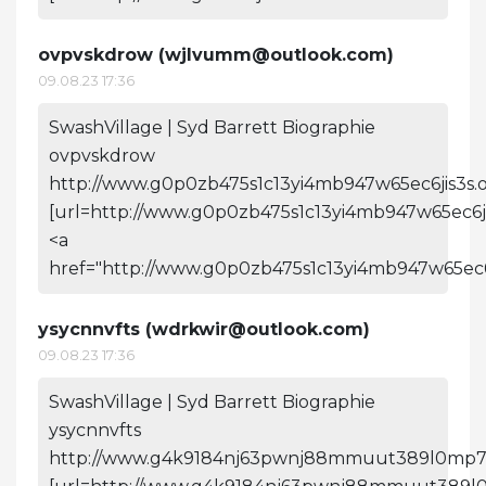
ovpvskdrow (
wjlvumm@outlook.com
)
09.08.23 17:36
SwashVillage | Syd Barrett Biographie
ovpvskdrow
http://www.g0p0zb475s1c13yi4mb947w65ec6jis3s.o
[url=http://www.g0p0zb475s1c13yi4mb947w65ec6ji
<a
href="http://www.g0p0zb475s1c13yi4mb947w65ec6
ysycnnvfts (
wdrkwir@outlook.com
)
09.08.23 17:36
SwashVillage | Syd Barrett Biographie
ysycnnvfts
http://www.g4k9184nj63pwnj88mmuut389l0mp74