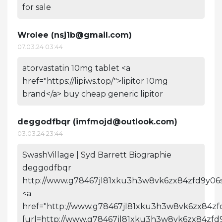
for sale
Wrolee (
nsj1b@gmail.com
)
07.03.24 03:44
atorvastatin 10mg tablet <a
href="https://lipiws.top/">lipitor 10mg
brand</a> buy cheap generic lipitor
deggodfbqr (
imfmojd@outlook.com
)
03.03.24 23:44
SwashVillage | Syd Barrett Biographie
deggodfbqr
http://www.g78467jl81xku3h3w8vk6zx84zfd9y06s
<a
href="http://www.g78467jl81xku3h3w8vk6zx84zf
[url=http://www.g78467jl81xku3h3w8vk6zx84zfd9