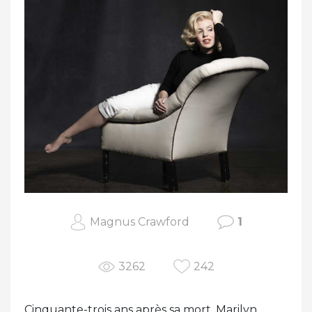
Magnus Crawford
1
3262
242
Cinquante-trois ans après sa mort, Marilyn