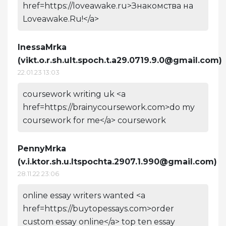
href=https://loveawake.ru>Знакомства на
Loveawake.Ru!</a>
InessaMrka
(
vikt.o.r.sh.ult.spoch.t.a29.0719.9.0@gmail.com
)
22.01.23 13:03
coursework writing uk <a
href=https://brainycoursework.com>do my
coursework for me</a> coursework
PennyMrka
(
v.i.ktor.sh.u.ltspochta.2907.1.990@gmail.com
)
28.11.22 23:06
online essay writers wanted <a
href=https://buytopessays.com>order
custom essay online</a> top ten essay