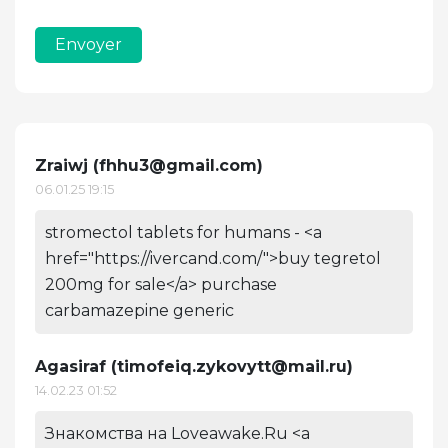
Envoyer
Zraiwj (
fhhu3@gmail.com
)
06.01.25 19:15
stromectol tablets for humans - <a
href="https://ivercand.com/">buy tegretol
200mg for sale</a> purchase
carbamazepine generic
Agasiraf (
timofeiq.zykovytt@mail.ru
)
14.02.23 01:52
Знакомства на Loveawake.Ru <a