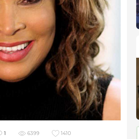
1
6399
1410