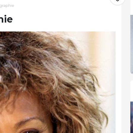
ographie
hie