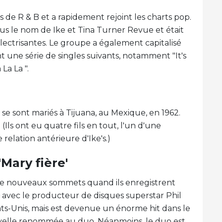
e R & B et a rapidement rejoint les charts pop.
us le nom de Ike et Tina Turner Revue et était
ectrisantes. Le groupe a également capitalisé
nt une série de singles suivants, notamment "It's
La La ".
 se sont mariés à Tijuana, au Mexique, en 1962.
 (Ils ont eu quatre fils en tout, l'un d'une
 relation antérieure d'Ike's.)
Mary fière'
t de nouveaux sommets quand ils enregistrent
avec le producteur de disques superstar Phil
ats-Unis, mais est devenue un énorme hit dans le
velle renommée au duo. Néanmoins, le duo est