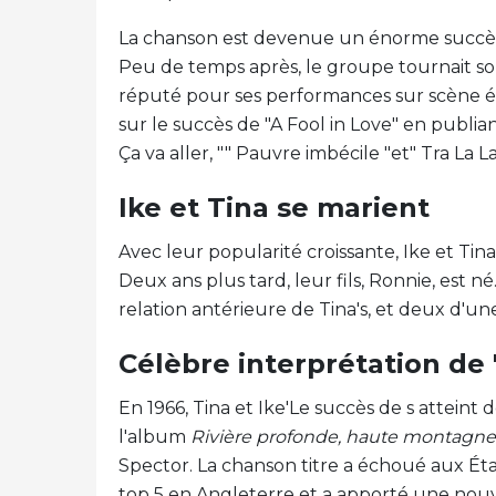
La chanson est devenue un énorme succès d
Peu de temps après, le groupe tournait so
réputé pour ses performances sur scène él
sur le succès de "A Fool in Love" en publia
Ça va aller, "" Pauvre imbécile "et" Tra La La 
Ike et Tina se marient
Avec leur popularité croissante, Ike et Tina
Deux ans plus tard, leur fils, Ronnie, est né.
relation antérieure de Tina's, et deux d'une
Célèbre interprétation de '
En 1966, Tina et Ike'Le succès de s attein
l'album
Rivière profonde, haute montagne
Spector. La chanson titre a échoué aux Ét
top 5 en Angleterre et a apporté une nou