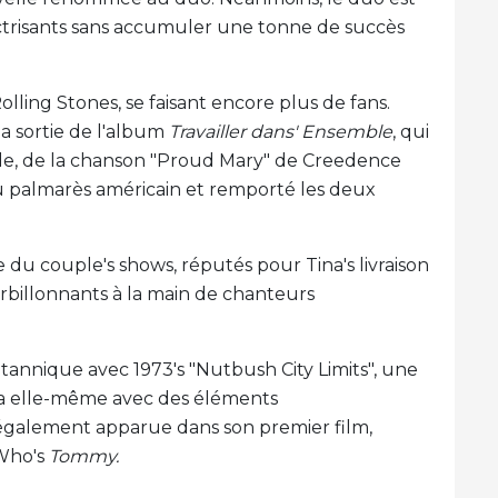
trisants sans accumuler une tonne de succès
olling Stones, se faisant encore plus de fans.
la sortie de l'album
Travailler dans' Ensemble
, qui
de, de la chanson "Proud Mary" de Creedence
 du palmarès américain et remporté les deux
e du couple's shows, réputés pour Tina's livraison
billonnants à la main de chanteurs
itannique avec 1973's "Nutbush City Limits", une
ina elle-même avec des éléments
t également apparue dans son premier film,
 Who's
Tommy.