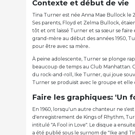
Contexte et début de vie
Tina Turner est née Anna Mae Bullock le 
Ses parents, Floyd et Zelma Bullock, étaie
tôt et ont laissé Turner et sa sœur se fair
grand-mère au début des années 1950, Turn
pour être avec sa mère..
À peine adolescente, Turner se plonge rap
beaucoup de temps au Club Manhattan. C'es
du rock-and-roll, Ike Turner, qui joue sou
Turner se produisit avec le groupe et elle 
Faire les graphiques: 'Un 
En 1960, lorsqu'un autre chanteur ne s'es
d'enregistrement de Kings of Rhythm, Turn
intitulé "A Fool in Love". Le disque a ensui
a été publié sous le surnom de "Ike and Ti