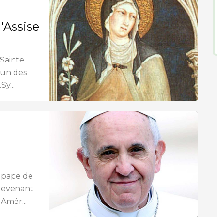
'Assise
 Sainte
l'un des
Sy...
s
e pape de
 devenant
 Amér...