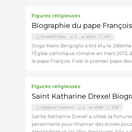
Figures religieuses
Biographie du pape Françoi
Russell Fisher
2
6546
413
Jorge Mario Bergoglio a été élu le 266èm
l'Église catholique romaine en mars 2013,
le pape François. Il est le premier pape des
Figures religieuses
Saint Katharine Drexel Biog
Magnus Crawford
2
4956
1216
Sainte Katharine Drexel a utilisé sa fortune
personnelle pour financer des écoles pour
Amérindiens et les Afro-Américains. Elle a 