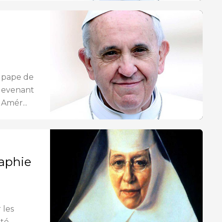
s
e pape de
 devenant
 Amér...
raphie
 les
été