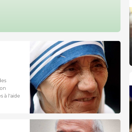
des
ion
à l'aide