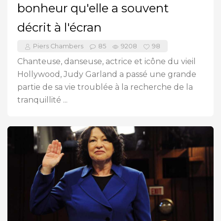
bonheur qu'elle a souvent
décrit à l'écran
Piers Chambers
85
9208
98
Chanteuse, danseuse, actrice et icône du vieil
Hollywood, Judy Garland a passé une grande
partie de sa vie troublée à la recherche de la
tranquillité ...