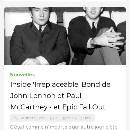
Nouvelles
Inside 'Irreplaceable' Bond de
John Lennon et Paul
McCartney - et Epic Fall Out
Kenneth Cook
71
5933
129
C'était comme n'importe quel autre jour d'été