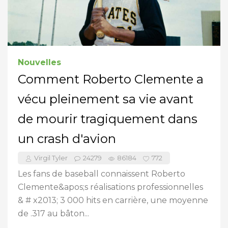
Nouvelles
Comment Roberto Clemente a
vécu pleinement sa vie avant
de mourir tragiquement dans
un crash d'avion
Virgil Tyler
24279
86184
772
Les fans de baseball connaissent Roberto
Clemente&apos;s réalisations professionnelles
& # x2013; 3 000 hits en carrière, une moyenne
de .317 au bâton...