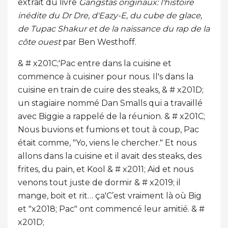
extrait du livre
Gangstas originaux: l'histoire
inédite du Dr Dre, d'Eazy-E, du cube de glace,
de Tupac Shakur et de la naissance du rap de la
côte ouest
par Ben Westhoff.
& # x201C;'Pac entre dans la cuisine et
commence à cuisiner pour nous. Il's dans la
cuisine en train de cuire des steaks, & # x201D;
un stagiaire nommé Dan Smalls qui a travaillé
avec Biggie a rappelé de la réunion. & # x201C;
Nous buvions et fumions et tout à coup, Pac
était comme, "Yo, viens le chercher." Et nous
allons dans la cuisine et il avait des steaks, des
frites, du pain, et Kool & # x2011; Aid et nous
venons tout juste de dormir & # x2019; il
mange, boit et rit… ça'C’est vraiment là où Big
et "x2018; Pac" ont commencé leur amitié. & #
x201D;