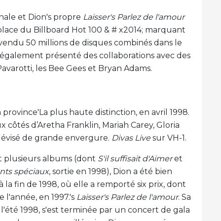
nale et Dion's propre
Laisser's Parlez de l'amour
e place du Billboard Hot 100 & # x2014; marquant
vendu 50 millions de disques combinés dans le
également présenté des collaborations avec des
avarotti, les Bee Gees et Bryan Adams.
province'La plus haute distinction, en avril 1998.
x côtés d’Aretha Franklin, Mariah Carey, Gloria
élévisé de grande envergure.
Divas Live
sur VH-1.
t plusieurs albums (dont
S'il suffisait d'Aimer
et
nts spéciaux
, sortie en 1998), Dion a été bien
a fin de 1998, où elle a remporté six prix, dont
e l'année, en 1997.'s
Laisser's Parlez de l'amour
. Sa
l'été 1998, s'est terminée par un concert de gala