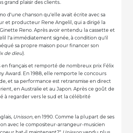
 grand plaisir des clients..
mo d'une chanson qu'elle avait écrite avec sa
ur et producteur Rene Angelil, qui a dirigé la
 Ginette Reno. Après avoir entendu la cassette et
lil l'a immédiatement signée, à condition qu'il
othéqué sa propre maison pour financer son
ix de dieu
).
s en français et remporté de nombreux prix Félix
my Award. En 1988, elle remporte le concours
nde, et sa performance est retransmise en direct
ient, en Australie et au Japon. Après ce goût de
à regarder vers le sud et la célébrité
glais,
Unisson
, en 1990. Comme la plupart de ses
ration avec le compositeur-arrangeur-musicien
 coeur bat-il maintenant?"
Unisson
vendu plus