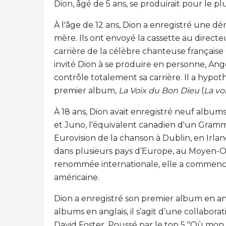
Dion, âgé de 5 ans, se produirait pour le plus
À l'âge de 12 ans, Dion a enregistré une dé
mère. Ils ont envoyé la cassette au directe
carrière de la célèbre chanteuse française
invité Dion à se produire en personne, Ange
contrôle totalement sa carrière. Il a hyp
premier album,
La Voix du Bon Dieu
(
La vo
À 18 ans, Dion avait enregistré neuf album
et Juno, l'équivalent canadien d'un Gram
Eurovision de la chanson à Dublin, en Irla
dans plusieurs pays d’Europe, au Moyen-Or
renommée internationale, elle a commencé 
américaine.
Dion a enregistré son premier album en an
albums en anglais, il s’agit d’une collabo
David Foster. Poussé par le top 5 "Où mon