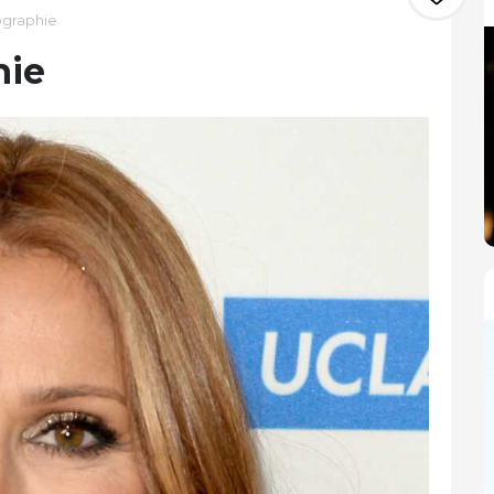
ographie
hie