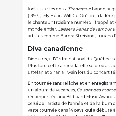
Inclus sur les deux
Titanesque
bande origi
(1997), "My Heart Will Go On" tire à la 1èr
le chanteur'Troisième numéro 1 frappé et 
monde entier.
Laisser's Parlez de l'amour
a 
artistes comme Barbra Streisand, Luciano P
Diva canadienne
Dion a reçu l'Ordre national du Québec, sa 
Plus tard cette année-là, elle se produit au
Estefan et Shania Twain lors du concert t
En tournée sans relâche et en enregistran
un album de vacances,
Ce sont des mome
récompensée aux Billboard Music Awards à l
celui de l'artiste de l'année et de l'album d
vaste tournée dans 14 pays, qui a débuté à 