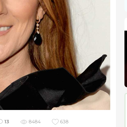
13
8484
638