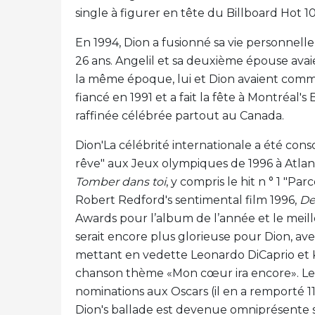
single à figurer en tête du Billboard Hot 1
En 1994, Dion a fusionné sa vie personnell
26 ans. Angelil et sa deuxième épouse avai
la même époque, lui et Dion avaient comm
fiancé en 1991 et a fait la fête à Montréal
raffinée célébrée partout au Canada.
Dion'La célébrité internationale a été con
rêve" aux Jeux olympiques de 1996 à Atla
Tomber dans toi
, y compris le hit n ° 1 "P
Robert Redford's sentimental film 1996,
De
Awards pour l’album de l’année et le meil
serait encore plus glorieuse pour Dion, ave
mettant en vedette Leonardo DiCaprio et K
chanson thème «Mon cœur ira encore». Le 
nominations aux Oscars (il en a remporté 11,
Dion's ballade est devenue omniprésente s