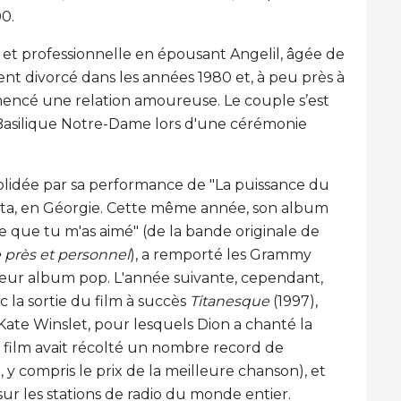
00.
e et professionnelle en épousant Angelil, âgée de
ent divorcé dans les années 1980 et, à peu près à
encé une relation amoureuse. Le couple s’est
's Basilique Notre-Dame lors d'une cérémonie
solidée par sa performance de "La puissance du
nta, en Géorgie. Cette même année, son album
arce que tu m'as aimé" (de la bande originale de
 près et personnel
), a remporté les Grammy
leur album pop. L'année suivante, cependant,
c la sortie du film à succès
Titanesque
(1997),
ate Winslet, pour lesquels Dion a chanté la
film avait récolté un nombre record de
 y compris le prix de la meilleure chanson), et
ur les stations de radio du monde entier.